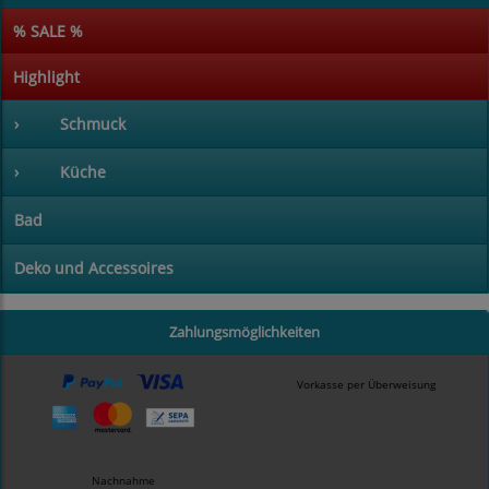
% SALE %
Highlight
›
Schmuck
›
Küche
Bad
Deko und Accessoires
Zahlungsmöglichkeiten
Vorkasse per Überweisung
Nachnahme