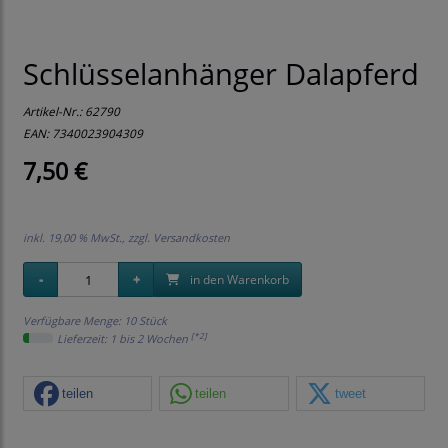
Schlüsselanhänger Dalapferd
Artikel-Nr.:
62790
EAN: 7340023904309
7,50 €
inkl. 19,00 % MwSt., zzgl.
Versandkosten
in den Warenkorb
Verfügbare Menge: 10 Stück
[*2]
Lieferzeit: 1 bis 2 Wochen
teilen
teilen
tweet