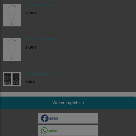
Armband Moltebeere
29,90 €
Halskette Moltebeere
34,90 €
Streichhölzer Rentier
5,85 €
Weiterempfehlen
teilen
teilen