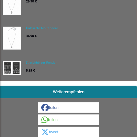
29,90 €
Halskette Moltebeere
34,90 €
Streichhölzer Rentier
5,85 €
Weiterempfehlen
teilen
teilen
tweet