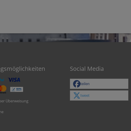
ngsmöglichkeiten
Social Media
teilen
tweet
per Überweisung
me