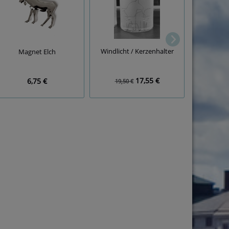
Schlüss
Da
Windlicht / Kerzenhalter
Magnet Elch
17,55 €
6,75 €
1
19,50 €