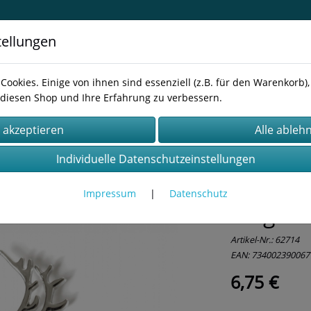
tellungen
inavisches Design für Schmuck,
Cookies. Einige von ihnen sind essenziell (z.B. für den Warenkorb
diesen Shop und Ihre Erfahrung zu verbessern.
essum
AGB
Kontakt
Datenschutz
Individuelle Datenschutzeinstellungen
Impressum
|
Datenschutz
Magnet 
Artikel-Nr.:
62714
EAN: 734002390067
6,75 €