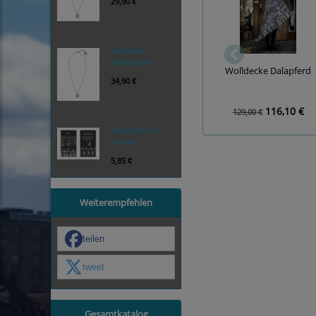
29,90 €
Halskette
Moltebeere
Wolldecke Dalapferd
34,90 €
116,10 €
129,00 €
Streichhölzer
Rentier
5,85 €
Weiterempfehlen
teilen
tweet
Gesamtkatalog