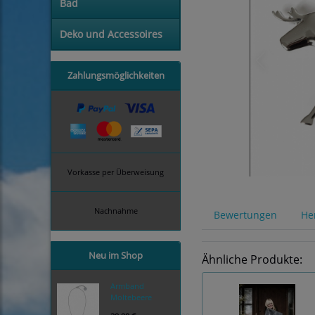
Bad
Deko und Accessoires
Zahlungsmöglichkeiten
Vorkasse per Überweisung
Nachnahme
Bewertungen
Her
Neu im Shop
Ähnliche Produkte:
Armband
Moltebeere