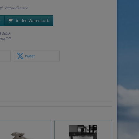
gl.
Versandkosten
in den Warenkorb
8 Stück
[*2]
oche
tweet