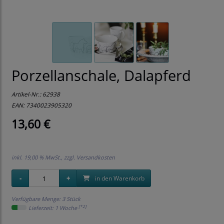
Porzellanschale, Dalapferd
Artikel-Nr.:
62938
EAN: 7340023905320
13,60 €
inkl. 19,00 % MwSt., zzgl.
Versandkosten
in den Warenkorb
Verfügbare Menge: 3 Stück
[*2]
Lieferzeit: 1 Woche