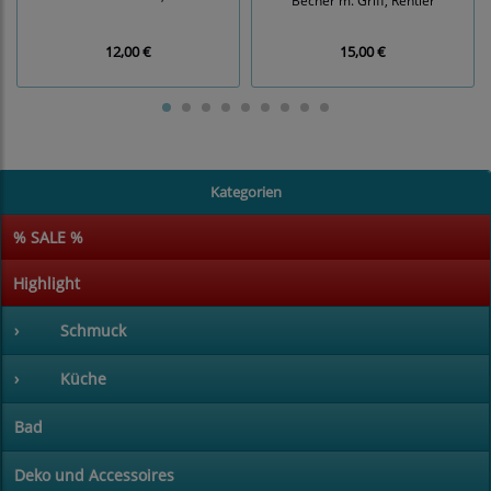
12,00 €
15,00 €
Kategorien
% SALE %
Highlight
›
Schmuck
›
Küche
Bad
Deko und Accessoires