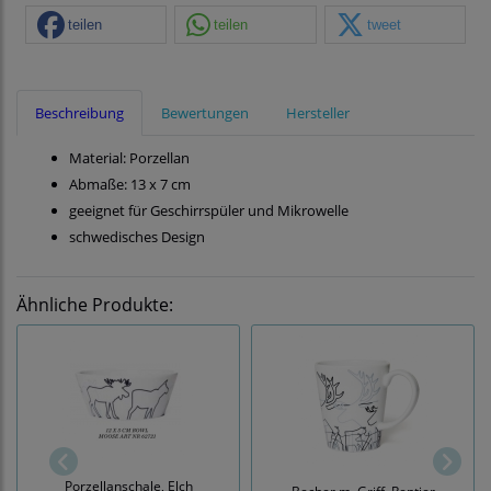
teilen
teilen
tweet
Beschreibung
Bewertungen
Hersteller
Material: Porzellan
Abmaße: 13 x 7 cm
geeignet für Geschirrspüler und Mikrowelle
schwedisches Design
Ähnliche Produkte:
Porzellanschale, Elch
Becher m. Griff, Rentier