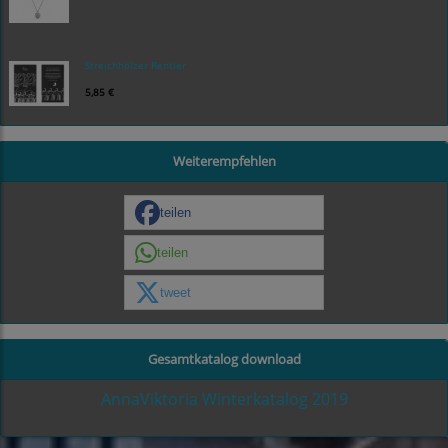
Streichhölzer Rentier
5,85 €
Weiterempfehlen
teilen
teilen
tweet
Gesamtkatalog download
AnnaViktoria Winterkatalog 2019