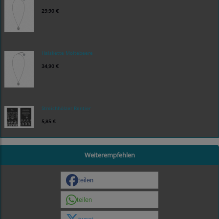
29,90 €
Halskette Moltebeere
34,90 €
Streichhölzer Rentier
5,85 €
Weiterempfehlen
teilen
teilen