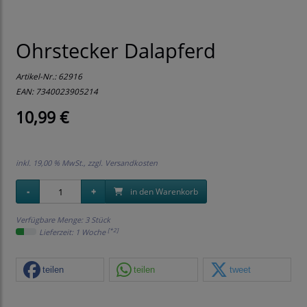
Ohrstecker Dalapferd
Artikel-Nr.:
62916
EAN: 7340023905214
10,99 €
inkl. 19,00 % MwSt., zzgl.
Versandkosten
in den Warenkorb
Verfügbare Menge: 3 Stück
[*2]
Lieferzeit: 1 Woche
teilen
teilen
tweet