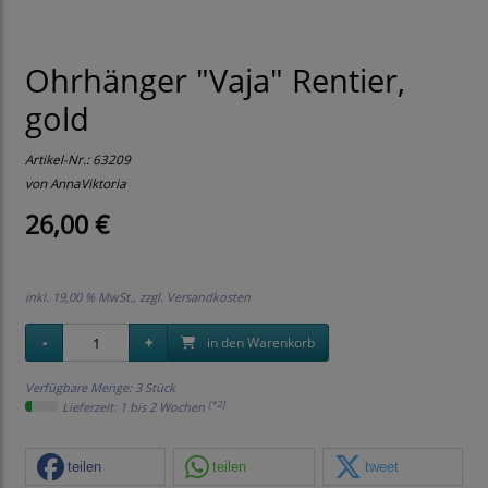
Ohrhänger "Vaja" Rentier,
gold
Artikel-Nr.:
63209
von AnnaViktoria
26,00 €
inkl. 19,00 % MwSt., zzgl.
Versandkosten
in den Warenkorb
Verfügbare Menge: 3 Stück
[*2]
Lieferzeit: 1 bis 2 Wochen
teilen
teilen
tweet