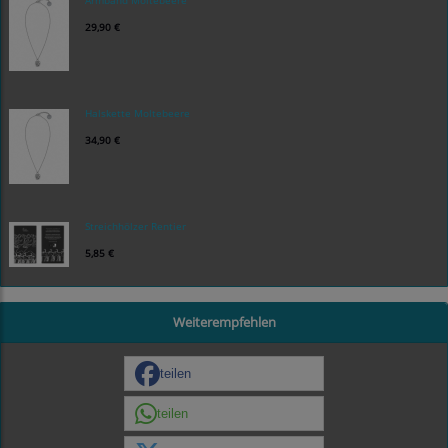
Armband Moltebeere
29,90 €
Halskette Moltebeere
34,90 €
Streichhölzer Rentier
5,85 €
Weiterempfehlen
teilen
teilen