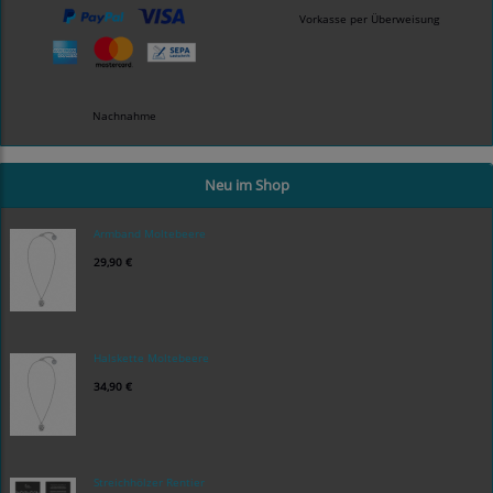
Vorkasse per Überweisung
Nachnahme
Neu im Shop
Armband Moltebeere
29,90 €
Halskette Moltebeere
34,90 €
Streichhölzer Rentier