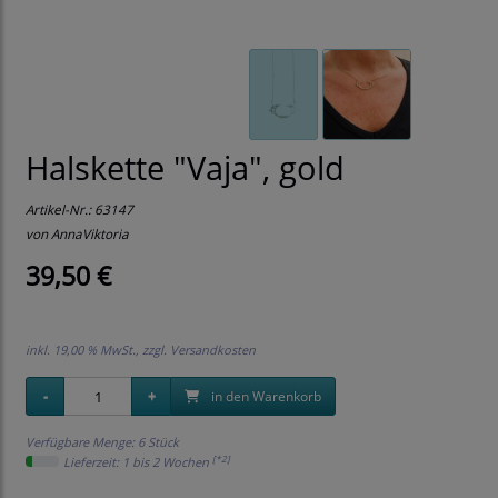
Halskette "Vaja", gold
Artikel-Nr.:
63147
von AnnaViktoria
39,50 €
inkl. 19,00 % MwSt., zzgl.
Versandkosten
in den Warenkorb
Verfügbare Menge: 6 Stück
[*2]
Lieferzeit: 1 bis 2 Wochen