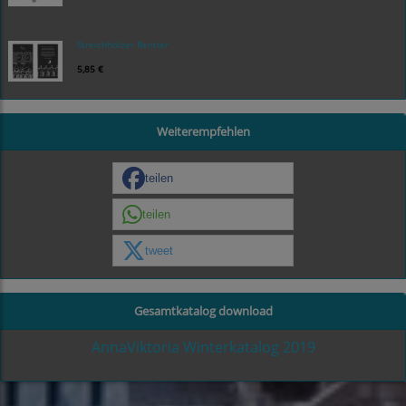
Streichhölzer Rentier
5,85 €
Weiterempfehlen
teilen
teilen
tweet
Gesamtkatalog download
AnnaViktoria Winterkatalog 2019