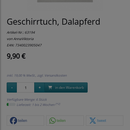
Geschirrtuch, Dalapferd
Artikel-Nr.:
63194
von AnnaViktoria
EAN: 7340023905047
9,90 €
inkl. 19,00 % MwSt., zzgl.
Versandkosten
in den Warenkorb
Verfügbare Menge: 6 Stück
[*2]
Lieferzeit: 1 bis 2 Wochen
teilen
teilen
tweet