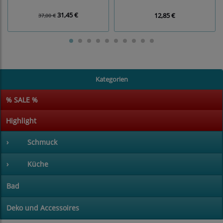
31,45 €
12,85 €
37,00 €
Kategorien
% SALE %
Highlight
›
Schmuck
›
Küche
Bad
Deko und Accessoires