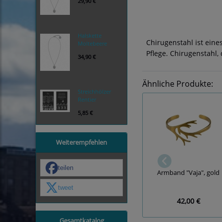
29,90 €
Halskette
Chirugenstahl ist eine
Moltebeere
Pflege. Chirugenstahl,
34,90 €
Ähnliche Produkte:
Streichhölzer
Rentier
5,85 €
Weiterempfehlen
teilen
Armband "Vaja", gold
tweet
42,00 €
Gesamtkatalog