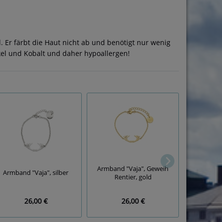
d. Er färbt die Haut nicht ab und benötigt nur wenig
ckel und Kobalt und daher hypoallergen!
Armband "N
Armband "Vaja", Geweih
Armband "Vaja", silber
Rentier, gold
26,00 €
26,00 €
2