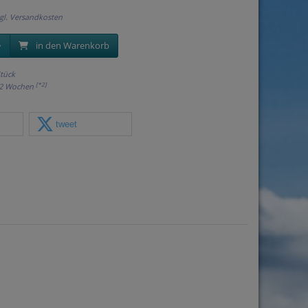
gl.
Versandkosten
in den Warenkorb
tück
[*2]
is 2 Wochen
tweet