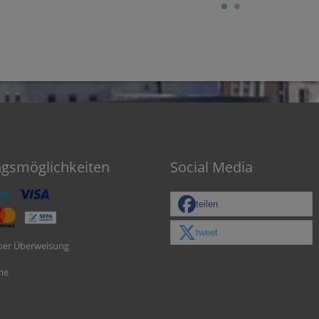
ngsmöglichkeiten
Social Media
teilen
tweet
per Überweisung
me