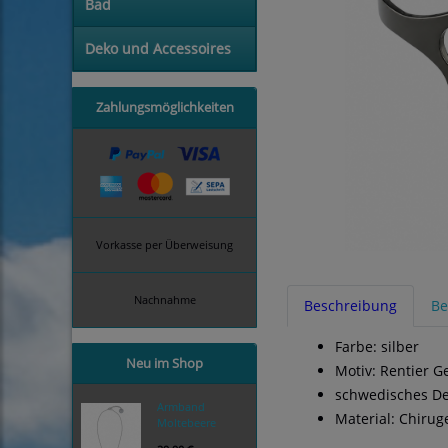
Bad
Deko und Accessoires
Zahlungsmöglichkeiten
Vorkasse per Überweisung
Nachnahme
Beschreibung
Be
Farbe: silber
Neu im Shop
Motiv: Rentier G
schwedisches De
Armband
Material: Chirug
Moltebeere