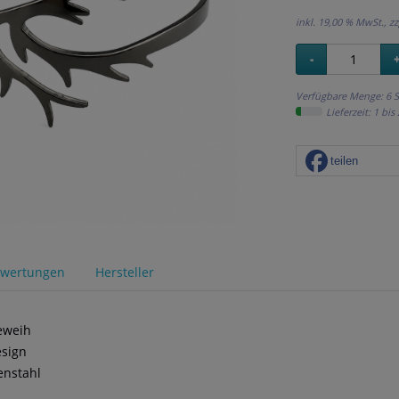
inkl. 19,00 % MwSt., zz
Verfügbare Menge: 6 S
Lieferzeit: 1 b
teilen
wertungen
Hersteller
eweih
sign
enstahl