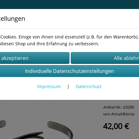
tellungen
inavisches Design für Schmuck,
Cookies. Einige von ihnen sind essenziell (z.B. für den Warenkorb
diesen Shop und Ihre Erfahrung zu verbessern.
essum
AGB
Kontakt
Datenschutz
r
Rentier
Individuelle Datenschutzeinstellungen
Impressum
|
Datenschutz
Armband
Artikel-Nr.:
63206
von AnnaViktoria
42,00 €