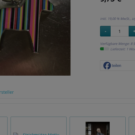
inkl. 19,00 % MwSt., zz
Verfügbare Menge: 8 S
Lieferzeit: 1 W
teilen
steller