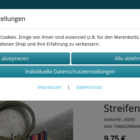
tellungen
inavisches Design für Schmuck,
Cookies. Einige von ihnen sind essenziell (z.B. für den Warenkorb
diesen Shop und Ihre Erfahrung zu verbessern.
essum
AGB
Kontakt
Datenschutz
Individuelle Datenschutzeinstellungen
Impressum
|
Datenschutz
Schlüss
Streife
Artikel-Nr.:
63056
EAN: 734002390664
9,75 €