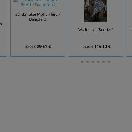
Strickmütze Motiv Pferd /
Dalapferd
ch
S
Wolldecke "Rentier"
29,61 €
116,10 €
32,90 €
129,00 €