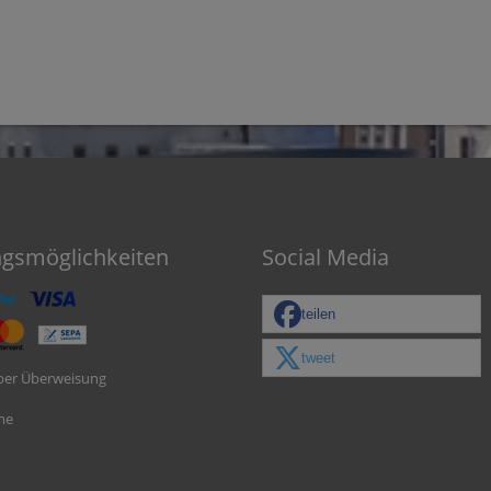
ngsmöglichkeiten
Social Media
teilen
tweet
per Überweisung
me