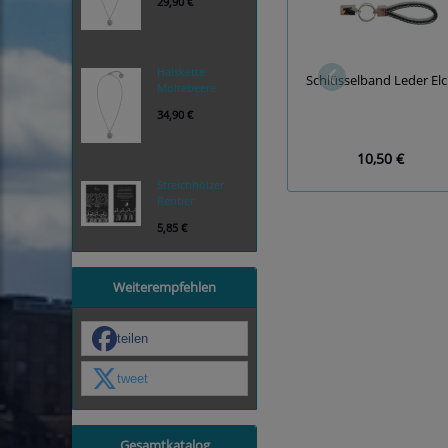
29,90 €
Halskette
Schlüsselband Leder El
Moltebeere
34,90 €
10,50 €
Streichhölzer
Rentier
5,85 €
Weiterempfehlen
teilen
tweet
Gesamtkatalog