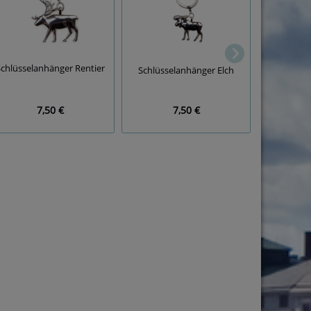
chlüsselanhänger Rentier
Strickmü
Schlüsselanhänger Elch
7,50 €
7,50 €
32,90