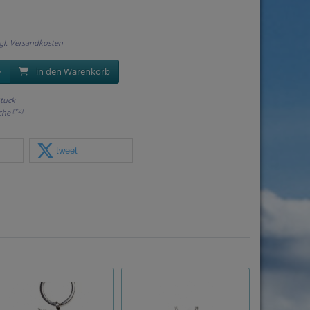
gl.
Versandkosten
in den Warenkorb
tück
[*2]
oche
tweet