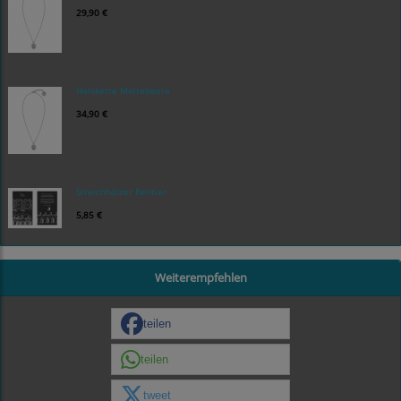
29,90 €
Halskette Moltebeere
34,90 €
Streichhölzer Rentier
5,85 €
Weiterempfehlen
teilen
teilen
tweet