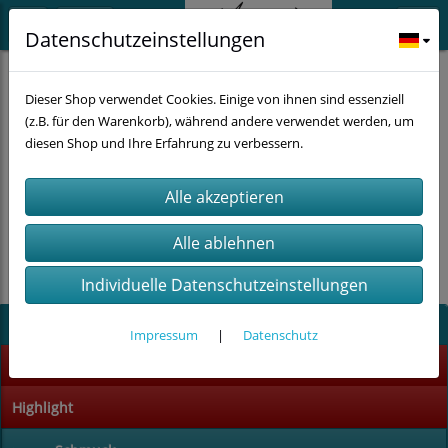
Datenschutzeinstellungen
Die EU-Kommission stellt eine Plattform für außergerichtliche
Dieser Shop verwendet Cookies. Einige von ihnen sind essenziell
Streitschlichtung bereit. Verbrauchern gibt dies die Möglichkeit,
(z.B. für den Warenkorb), während andere verwendet werden, um
Streitigkeiten im Zusammenhang mit ihrer Online-Bestellung zunächst
diesen Shop und Ihre Erfahrung zu verbessern.
außergerichtlich zu klären. Die Streitbeilegungs-Plattform finden Sie
hier:
http://ec.europa.eu/consumers/odr/
Unsere E-Mail für Verbraucherbeschwerden lautet: :::Ihr
Emailadresse:::
Individuelle Datenschutzeinstellungen
Kategorien
Impressum
|
Datenschutz
% SALE %
Highlight