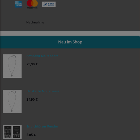
Nachnahme
Neu im Shop
Armband Moltebeere
29,90 €
Halskette Moltebeere
34,90 €
Streichhölzer Rentier
5,85 €