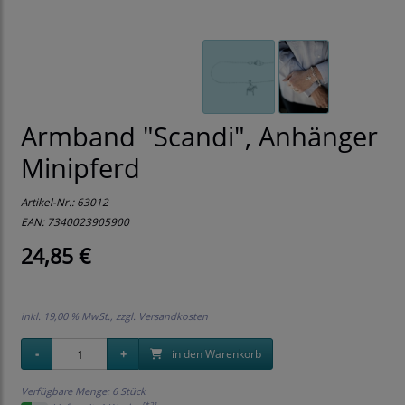
Armband "Scandi", Anhänger
Minipferd
Artikel-Nr.:
63012
EAN: 7340023905900
24,85 €
inkl. 19,00 % MwSt., zzgl.
Versandkosten
in den Warenkorb
Verfügbare Menge: 6 Stück
[*2]